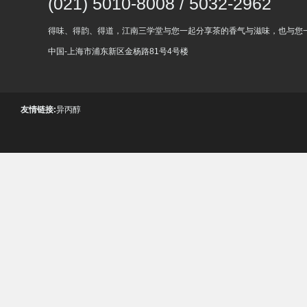
(021) 5010-8008 / 5032-2962
得味、得韵、得道，江南三学堂与您一起分享茶的香气与滋味，也与您
中国-上海市浦东新区金杨路81号4号楼
友情链接:
异丙醇