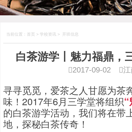
当前位置：
首页
>
学校资讯
>
开班信息
白茶游学丨魅力福鼎，

2017-09-02

江
寻寻觅觅，爱茶之人甘愿为茶
味！2017年
6月
三学堂将组织
的白茶游学活动，我们将在带
地，探秘白茶传奇！